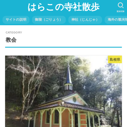
はらこの寺社散歩
SEARCH
サイトの説明
御陵（ごりょう）
神社（じんじゃ）
海外の観光
教会
島根県