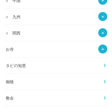
○ 中国
○ 九州
○ 関西
お寺
タビの知恵
御陵
教会