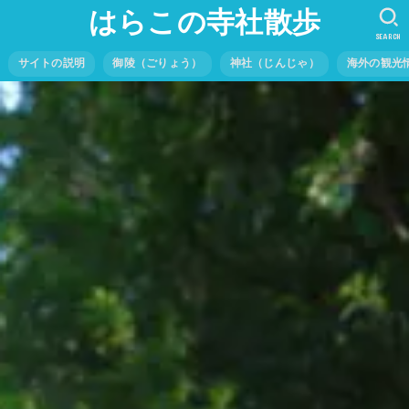
はらこの寺社散歩
SEARCH
サイトの説明
御陵（ごりょう）
神社（じんじゃ）
海外の観光