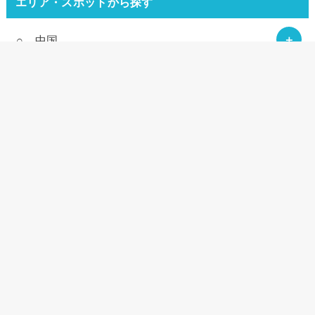
エリア・スポットから探す
○ 中国
○ 九州
○ 関西
お寺
タビの知恵
御陵
教会