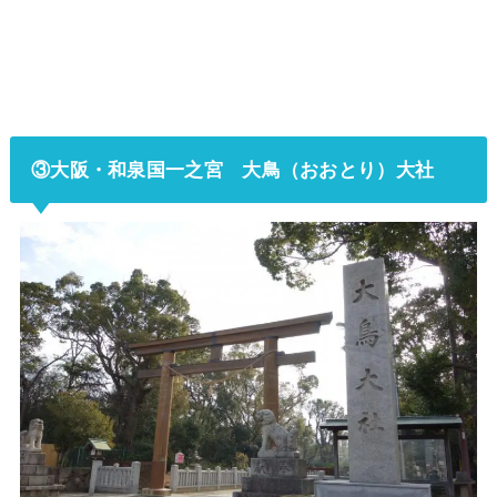
③大阪・和泉国一之宮 大鳥（おおとり）大社