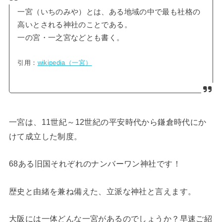
一宮（いちのみや）とは、ある地域の中で最も社格の
高いとされる神社のことである。
一の宮・一之宮などとも書く。
引用：
wikipedia（一宮）
一宮は、
11
世紀～
12
世紀の平安時代から鎌倉時代にか
けて成立した制度。
68ある旧国それぞれのナンバーワン神社です！
歴史と由緒を兼ね備えた、立派な神社と言えます。
大阪には一体どんな一宮があるのでしょうか？早速ご紹