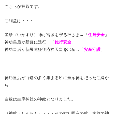
こちらが拝殿です。
ご利益は・・・
坐摩（いかすり）神は宮城を守る神さま→「
住居安全
」
神功皇后が新羅に遠征→「
旅行安全
」
神功皇后が新羅遠征後応神天皇を出産→「
安産守護
」
神功皇后が白鷺の多く集まる所に坐摩神を祀ったご縁か
ら
白鷺は坐摩神社の神紋となりました。
（神紋（しんもん）・・・その神社固有の紋。家紋の神