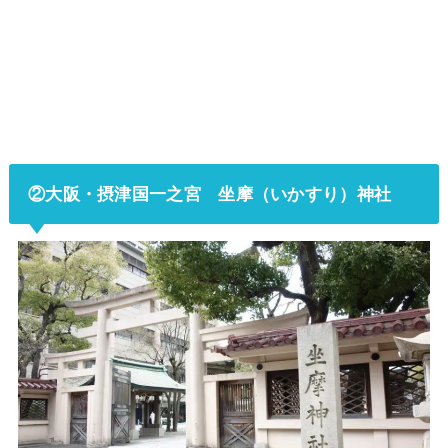
②大阪・摂津国一之宮 坐摩（いかすり）神社