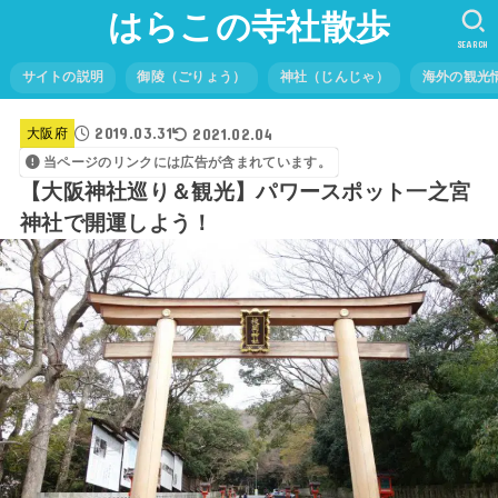
はらこの寺社散歩
SEARCH
サイトの説明
御陵（ごりょう）
神社（じんじゃ）
海外の観光
2019.03.31
2021.02.04
大阪府
当ページのリンクには広告が含まれています。
【大阪神社巡り＆観光】パワースポット一之宮
神社で開運しよう！