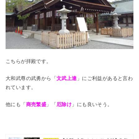
こちらが拝殿です。
大和武尊の武勇から「
文武上達
」にご利益があると言わ
れています。
他にも「
商売繁盛
」「
厄除け
」にも良いそう。