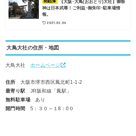
【大阪･大鳥(おおとり)大社】御祭
関連記事
神は日本武尊！ご利益･御朱印･駐車場情
報。
2021.02.06
大鳥大社の住所・地図
大鳥大社
ホームページ
住所
大阪市堺市西区鳳北町1-1-2
最寄り駅
JR阪和線「鳳駅」
無料駐車場
あり
開門時間
5：３０～１8：0０