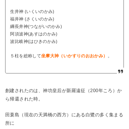
生井神 (いくいのかみ)
福井神 (さくいのかみ)
綱長井神(つながいのかみ)
阿須波神(あすはのかみ)
波比岐神(はひきのかみ)
５柱を総称して
坐摩大神（いかすりのおおかみ）
。
創建されたのは、神功皇后が新羅遠征（200年ころ）か
ら帰還された時。
田蓑島（現在の天満橋の西方）にある白鷺の多く集まる
所に