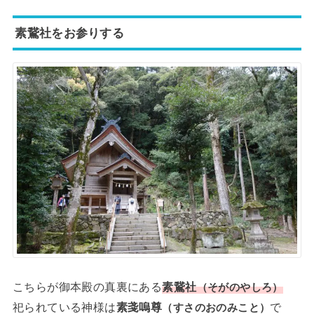
素鵞社をお参りする
こちらが御本殿の真裏にある
素鵞社
（そがのやしろ）
祀られている神様は
素戔嗚尊
で
（すさのおのみこと）