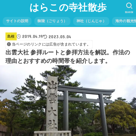
はらこの寺社散歩
SEARCH
サイトの説明
御陵（ごりょう）
神社（じんじゃ）
海外の観光
2019.04.19
2023.05.04
島根
当ページのリンクには広告が含まれています。
出雲大社 参拝ルートと参拝方法を解説。作法の
理由とおすすめの時間帯を紹介します。