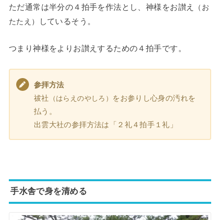
ただ通常は半分の４拍手を作法とし、神様をお讃え
（お
しているそう。
たたえ）
つまり神様をよりお讃えするための４拍手です。
参拝方法
祓社
をお参りし心身の汚れを
（はらえのやしろ）
払う。
出雲大社の参拝方法は「２礼４拍手１礼」
手水舎で身を清める