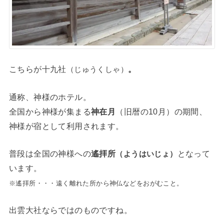
こちらが十九社
。
（じゅうくしゃ）
通称、神様のホテル。
全国から神様が集まる
神在月
（旧暦の10月）の期間、
神様が宿として利用されます。
普段は全国の神様への
遙拝所
となって
（ようはいじょ）
います。
※遙拝所・・・遠く離れた所から神仏などをおがむこと。
出雲大社ならではのものですね。