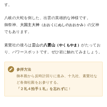
す。
八岐の大蛇を倒した、出雲の英雄的な神様です。
御祭神、
大国主大神
の父神
（おおくにぬしのおおかみ）
でもあります。
素鵞社の後ろは
霊山の
八雲山
がたってお
（やくもやま）
り、パワースポットです。ぜひ岩に触れてみましょう。
参拝方法
御本殿から反時計回りに進み、十九社、素鵞社な
ど各御社殿をお参りする。
「２礼４拍手１礼」を忘れずに
！