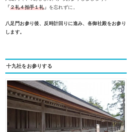
「
２礼４拍手１礼
」
を忘れずに。
八足門お参り後、反時計回りに進み、各御社殿をお参り
します。
十九社をお参りする