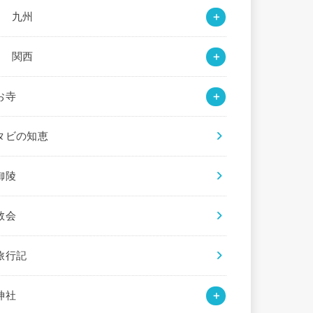
○ 九州
○ 関西
お寺
タビの知恵
御陵
教会
旅行記
神社