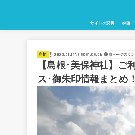
サイトの説明
御陵（
2020.01.19
2021.02.06
島根
当ページのリン
【島根･美保神社】ご利
ス･御朱印情報まとめ