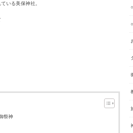
れている美保神社。
て
御祭神