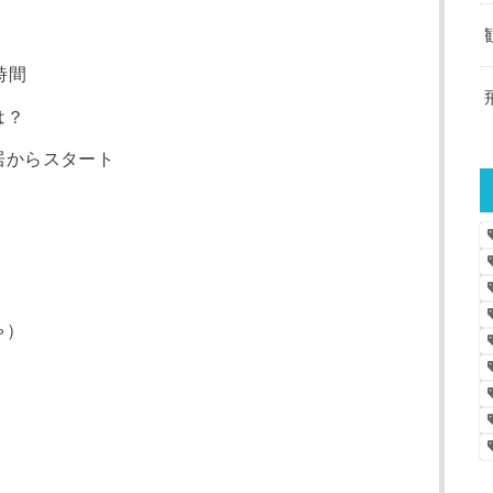
時間
は？
居からスタート
ゃ）