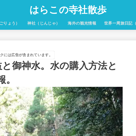
はらこの寺社散歩
ごりょう）
神社（じんじゃ）
海外の観光情報
世界一周旅日記
ンクには広告が含まれています。
益と御神水。水の購入方法と
報。