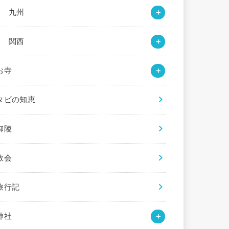
○ 九州
○ 関西
お寺
タビの知恵
御陵
教会
旅行記
神社