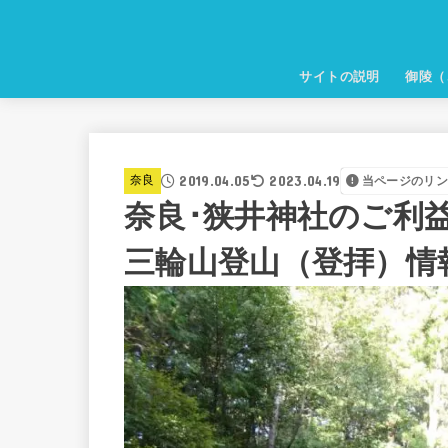
サイトの説明
御陵（
2019.04.05
2023.04.19
奈良
当ページのリ
奈良･狭井神社のご利
三輪山登山（登拝）情