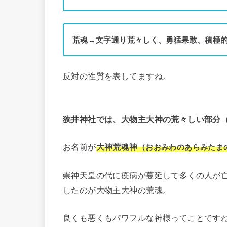
荒魂→文字通り荒々しく、勇猛果敢、積極
反対の性質を表してますね。
狭井神社では、大物主大神の荒々しい部分
お名前が
大神荒魂神
（おおみわのあらみたま
崇神天皇の代に疫病が蔓延して多くの人が
したのが大物主大神の荒魂。
良くも悪くもパワフルな神様ってことです